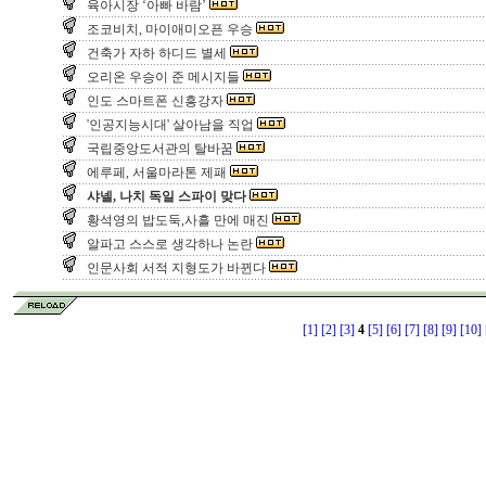
육아시장 ‘아빠 바람’
조코비치, 마이애미오픈 우승
건축가 자하 하디드 별세
오리온 우승이 준 메시지들
인도 스마트폰 신흥강자
'인공지능시대' 살아남을 직업
국립중앙도서관의 탈바꿈
에루페, 서울마라톤 제패
샤넬, 나치 독일 스파이 맞다
황석영의 밥도둑,사흘 만에 매진
알파고 스스로 생각하나 논란
인문사회 서적 지형도가 바뀐다
[1]
[2]
[3]
4
[5]
[6]
[7]
[8]
[9]
[10]