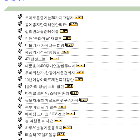
토마토를즐기는50가지그림자
몸에좋지만과하면안되요~
삶의변화를준테이블
김해"봉화마을"재발견
티볼리가 가지고온 희망
폐광의기적-광명동굴
471년전오늘....
대문호의400주기엇갈린두나라
두바퀴찬가-한강에서춘천까지
15년이상아파트재건축개정안
[종가의 영웅] 보비 찰턴
마이클 조던VS스테판 커리
유모차,휠체어로도봄꽃구경가자
복부비만 관리 필수
베이징 모터쇼 SUV 전쟁
봄 여행을 떠나요
하루30분걷기운동효과
테슬라 '모델3' 돌풍