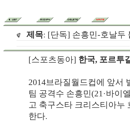
제목
: [단독] 손흥민-호날두
[스포츠동아]
한국, 포르투
2014브라질월드컵에 앞서 
팀 공격수 손흥민(21·바이
고 축구스타 크리스티아누 호
한다.