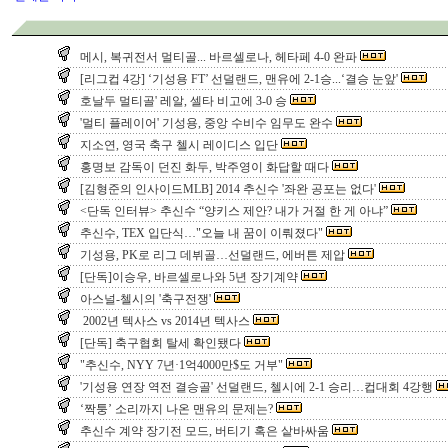
메시, 복귀전서 멀티골... 바르셀로나, 헤타페 4-0 완파
[리그컵 4강] ‘기성용 FT’ 선덜랜드, 맨유에 2-1승...‘결승 눈앞'
호날두 멀티골' 레알, 셀타 비고에 3-0 승
'멀티 플레이어' 기성용, 중앙 수비수 임무도 완수
지소연, 영국 축구 첼시 레이디스 입단
홍명보 감독이 던진 화두, 박주영이 화답할 때다
[김형준의 인사이드MLB] 2014 추신수 '좌완 공포는 없다'
<단독 인터뷰> 추신수 “양키스 제안? 내가 거절 한 게 아냐”
추신수, TEX 입단식…"오늘 내 꿈이 이뤄졌다"
기성용, PK로 리그 데뷔골…선덜랜드, 에버튼 제압
[단독]이승우, 바르셀로나와 5년 장기계약
아스널-첼시의 '축구전쟁'
2002년 텍사스 vs 2014년 텍사스
[단독] 축구협회 탈세 확인됐다
"추신수, NYY 7년·1억4000만$도 거부"
'기성용 연장 역전 결승골' 선덜랜드, 첼시에 2-1 승리…컵대회 4강행
‘짝퉁’ 소리까지 나온 맨유의 문제는?
추신수 계약 장기전 모드, 버티기 혹은 샅바싸움