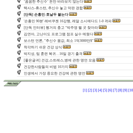
‘꼼꼼한 추신수’ 돈만 바라보지 않는다
텍사스-휴스턴, 추신수 놓고 막판 경합
[단독] 손흥민-호날두 붙는다
'손흥민 90분' 레버쿠젠 16강행, 레알 소시에다드 1-0 격파
[단독 인터뷰] 웽거의 충고 “박주영 뛸 곳 찾아라
김연아, 고난이도 프로그램 점프 실수 메웠다
보스턴 언론, "추신수 몸값, 최소 1억3000만$"
착각하기 쉬운 건강 상식
박지성, 팀 훈련 복귀…16일 경기 출격
[좋은글귀] 건강,스트레스,병에 관한 명언 모음
건강한사람들의 비법 10가지
인생에서 가장 중요한 건강에 관한 명언
[1]
[2]
[3]
[4]
[5]
[6]
[7]
[8]
[9]
[10