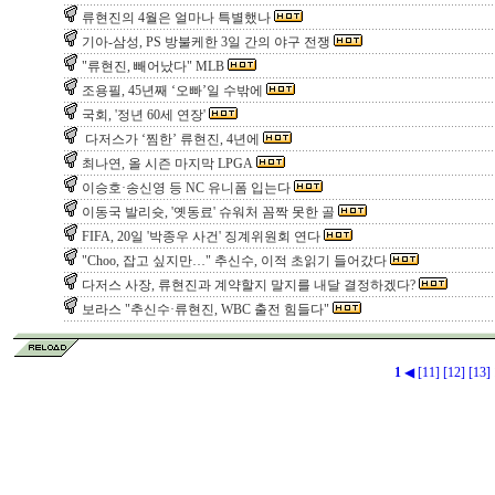
류현진의 4월은 얼마나 특별했나
기아-삼성, PS 방불케한 3일 간의 야구 전쟁
"류현진, 빼어났다" MLB
조용필, 45년째 ‘오빠’일 수밖에
국회, '정년 60세 연장'
다저스가 ‘찜한’ 류현진, 4년에
최나연, 올 시즌 마지막 LPGA
이승호·송신영 등 NC 유니폼 입는다
이동국 발리슛, '옛동료' 슈워처 꼼짝 못한 골
FIFA, 20일 '박종우 사건' 징계위원회 연다
"Choo, 잡고 싶지만…" 추신수, 이적 초읽기 들어갔다
다저스 사장, 류현진과 계약할지 말지를 내달 결정하겠다?
보라스 "추신수·류현진, WBC 출전 힘들다"
1
◀
[11]
[12]
[13]