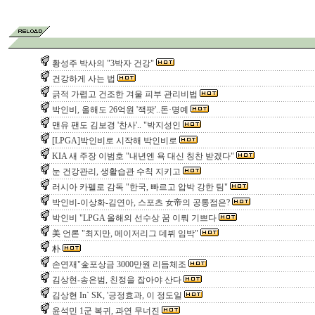
황성주 박사의 "3박자 건강"
건강하게 사는 법
긁적 가렵고 건조한 겨울 피부 관리비법
박인비, 올해도 26억원 '잭팟'..돈·명예
맨유 팬도 김보경 '찬사'.. "박지성인
[LPGA]박인비로 시작해 박인비로
KIA 새 주장 이범호 "내년엔 욕 대신 칭찬 받겠다"
눈 건강관리, 생활습관 수칙 지키고
러시아 카펠로 감독 "한국, 빠르고 압박 강한 팀"
박인비-이상화-김연아, 스포츠 女帝의 공통점은?
박인비 "LPGA 올해의 선수상 꿈 이뤄 기쁘다
美 언론 "최지만, 메이저리그 데뷔 임박"
朴
손연재"金포상금 3000만원 리듬체조
김상현-송은범, 친정을 잡아야 산다
김상현 In` SK, '긍정효과, 이 정도일
윤석민 1군 복귀, 과연 무너진