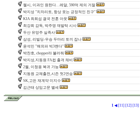
첼시, 이과인 원한다…레알, 590억 제의 거절
박지성 "치차리토, 항상 웃는 긍정적인 친구"
KIA 최희섭 결국 전훈 아웃
최강희 감독, 박주영 재발탁 시사
두산 유망주 실족사
삼성, 리빌딩-우승 두마리 토끼 잡나
윤석민 "해외파 빅3깬다"
박찬호, chopper라 불러줘
박지성,지동원 FA컵 출격 채비
2월, 이청용 복귀 가능
지동원 교체출전,시즌 첫2연승
SK,고든 재계약 미지수
김근태 상임고문 별세
1
◀
[11]
[12]
[13]