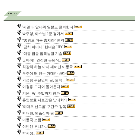
'지일파' 앞세워 일본도 철퇴한다
박주영, 아스널 2군 경기서
“홍명보 마음 훔쳐라” 본격
‘김치 파이터’ 헨더슨 UFC
`애플 잡을 깜짝놀랄 기술
굿바이!’ 안정환 은퇴식..
최강희 하늘 아래 깨어난 이동국
우주에 떠 있는 거대한 바다
기성용 두달만에 골, 셀틱 ...
이청용 드디어 돌아온다
기온 ‘뚝’ 주말까지 한파
홍명보호 사로잡은 남태희의
'이대호 신드롬' 구단주-감독
박태환, 연습삼아 뛴
이동국 포함
이번엔 루니가..
박지성..