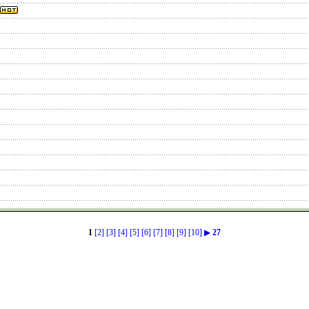
1
[2]
[3]
[4]
[5]
[6]
[7]
[8]
[9]
[10]
▶
27