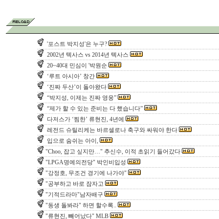
'포스트 박지성'은 누구?
2002년 텍사스 vs 2014년 텍사스
20~40대 민심이 '박원순
‘루트 아시아’ 창간
‘진짜 두산’이 돌아왔다
“박지성, 이제는 진짜 영웅”
“제가 할 수 있는 준비는 다 했습니다”
다저스가 ‘찜한’ 류현진, 4년에
레전드 슈틸리케는 바르셀로나 축구와 싸워야 한다
입으로 숨쉬는 아이,
"Choo, 잡고 싶지만…" 추신수, 이적 초읽기 들어갔다
"LPGA명예의전당" 박인비입성
"강정호, 무조건 경기에 나가야"
"공부하고 바로 잠자고
"기적드라마"남자배구
"동생 돌봐라" 하면 할수록..
"류현진, 빼어났다" MLB