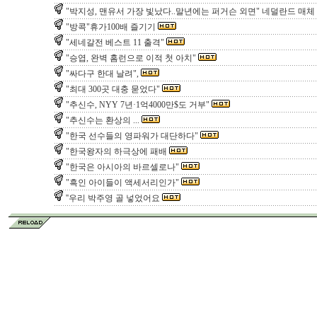
"박지성, 맨유서 가장 빛났다..말년에는 퍼거슨 외면" 네덜란드 매체
"방콕"휴가100배 즐기기
"세네갈전 베스트 11 출격"
"승엽, 완벽 홈런으로 이적 첫 아치"
"싸다구 한대 날려",
"최대 300곳 대충 묻었다"
"추신수, NYY 7년·1억4000만$도 거부"
"추신수는 환상의 ...
"한국 선수들의 영파워가 대단하다"
"한국왕자의 하극상에 패배
"한국은 아시아의 바르셀로나"
"흑인 아이들이 액세서리인가"
''우리 박주영 골 넣었어요