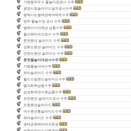
가평돔하우스 물놀이장공사 수주
광양시청슬라이드설치공사수주
평택시눈썰매장에어매트수주
양주 물놀이장 공사 수주
말레이시아페낭 납품수주
울산워터파크공사 수주
춘천펜션 슬라이드 수주
강화도펜션 슬라이드 수주
안면도펜션 슬라이드 수주
춘천물놀이대공사수주
가평물놀이대수주
워터슬라이드 수주
월드드림랜드슬라이드수주
엘지화학납품수주
삼성화재연수원납품수주
포천펜션 슬라이드공사 수주
포항펜션슬라이드
여수펜션통슬라이드수주
워터슬라이드 수주
생태공원워터파크준공
세종슬라이드납품계약