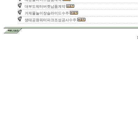
대부도워터버켓납품계약
거제물놀이장슬라이드수주
생태공원워터파크조성공사수주