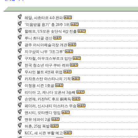
레알, 샤흐타르 4-0 완파
‘미움받을 용기’ 총 28주 1위
할레프, US오픈 女단식 4강 진출
루니 최다골 경신
광주 아시아예술극장 개관
지구상의 나무 ‘3조그루’
구자철, 아우크스부르크 입단
한국 청소년 야구 쿠바 격파
우사인 볼트 4연패 위업
카자흐스탄 아스타나의 기적
이청용 시즌 1호골
리디아 고, 캐나다 오픈서 3승째
손연재, 카잔WC 후프 銅획득
페더러, 신시내티 마스터스 우승
맨시티, 오타멘디 영입
맨유 데파이 2골
허훈, 25점 폭발
KCC, 새 시즌 부활 예고