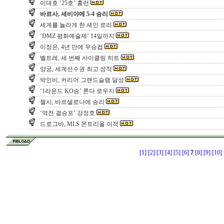
이대호 ‘25호’ 홈런
바르사, 세비야에 5-4 승리
세계를 놀라게 한 셰인 로리
‘DMZ 평화예술제’ 14일까지
이정은, 4년 만에 우승컵
벨트레, 세 번째 사이클링 히트
양궁, 세계선수권 최고 성적
박인비, 커리어 그랜드슬램 달성
‘1라운드 KO승’ 론다 로우지
첼시, 바르셀로나에 승리
‘역전 결승포’ 강정호
드로그바, MLS 몬트리올 이적
[1]
[2]
[3]
[4]
[5]
[6]
7
[8]
[9]
[10]