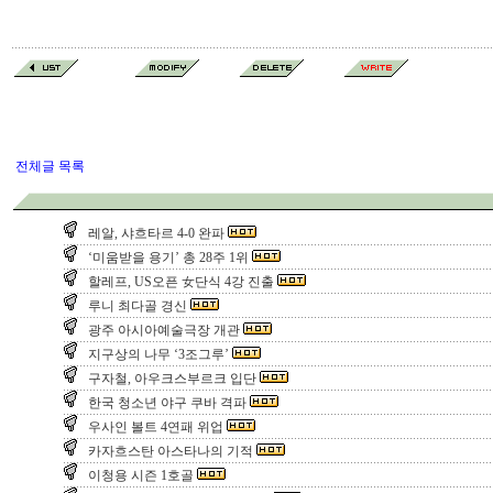
전체글 목록
레알, 샤흐타르 4-0 완파
‘미움받을 용기’ 총 28주 1위
할레프, US오픈 女단식 4강 진출
루니 최다골 경신
광주 아시아예술극장 개관
지구상의 나무 ‘3조그루’
구자철, 아우크스부르크 입단
한국 청소년 야구 쿠바 격파
우사인 볼트 4연패 위업
카자흐스탄 아스타나의 기적
이청용 시즌 1호골