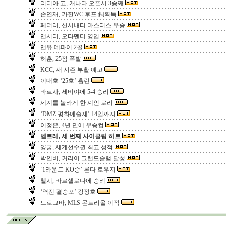
리디아 고, 캐나다 오픈서 3승째
손연재, 카잔WC 후프 銅획득
페더러, 신시내티 마스터스 우승
맨시티, 오타멘디 영입
맨유 데파이 2골
허훈, 25점 폭발
KCC, 새 시즌 부활 예고
이대호 ‘25호’ 홈런
바르사, 세비야에 5-4 승리
세계를 놀라게 한 셰인 로리
‘DMZ 평화예술제’ 14일까지
이정은, 4년 만에 우승컵
벨트레, 세 번째 사이클링 히트
양궁, 세계선수권 최고 성적
박인비, 커리어 그랜드슬램 달성
‘1라운드 KO승’ 론다 로우지
첼시, 바르셀로나에 승리
‘역전 결승포’ 강정호
드로그바, MLS 몬트리올 이적