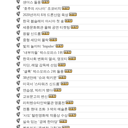
샌더스 돌풍
‘호주의 사나이’ 조코비치
2020년까지 8개 드론산업 육성
한국 봅슬레이 아시아 첫 金
세종문화회관 올해 공연 티켓팅
응팔 신드롬
중형 세단의 몰락
빛의 놀이터 ‘Impulse’
‘내부자들’ 박스오피스 1위
한국사회 변화의 열쇠, 영포티
지단, 레알 감독에 선임
‘셜록’ 박스오피스 2위 돌풍
38년만에 ‘슈퍼 럭키문’
미국서 '스타워즈 신드롬'
연습생, 빅리거 됐다
교보문고의 변신
리히텐슈타인박물관 명품전
전통·현대 조화 ３색의 예술혼
'사도' 탈린영화제 작품상 수상
실속 있는 ‘공예 한마당’