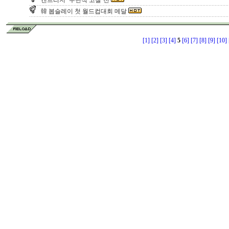
켄트리지 ‘주변적 고찰’전
韓 봅슬레이 첫 월드컵대회 메달
[1]
[2]
[3]
[4]
5
[6]
[7]
[8]
[9]
[10]