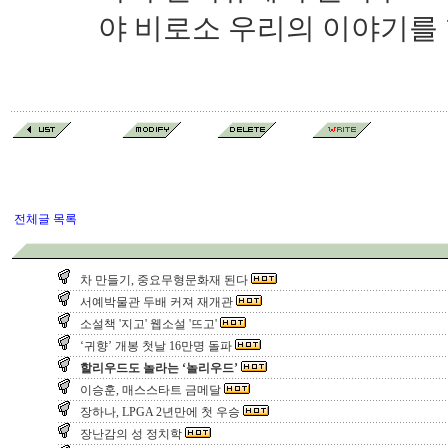
야 비로소 우리의 이야기를 
전체글 목록
차 만들기, 중요무형문화재 된다
서예박물관 두배 커져 재개관
소설책 '지고' 웹소설 '뜨고'
‘귀향’ 개봉 첫날 16만명 돌파
할리우드도 놀라는 ‘놀리우드’
이승훈, 매스스타트 금메달
장하나, LPGA 2년만에 첫 우승
장난감의 성 정치학