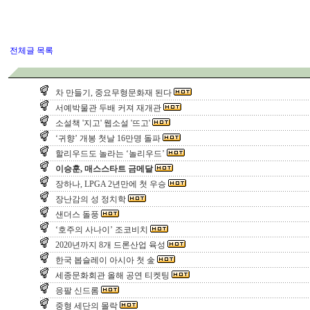
전체글 목록
차 만들기, 중요무형문화재 된다
서예박물관 두배 커져 재개관
소설책 '지고' 웹소설 '뜨고'
‘귀향’ 개봉 첫날 16만명 돌파
할리우드도 놀라는 ‘놀리우드’
이승훈, 매스스타트 금메달
장하나, LPGA 2년만에 첫 우승
장난감의 성 정치학
샌더스 돌풍
‘호주의 사나이’ 조코비치
2020년까지 8개 드론산업 육성
한국 봅슬레이 아시아 첫 金
세종문화회관 올해 공연 티켓팅
응팔 신드롬
중형 세단의 몰락