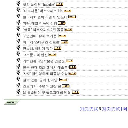
빛의 놀이터 ‘Impulse’
‘내부자들’ 박스오피스 1위
한국사회 변화의 열쇠, 영포티
지단, 레알 감독에 선임
‘셜록’ 박스오피스 2위 돌풍
38년만에 ‘슈퍼 럭키문’
미국서 '스타워즈 신드롬'
연습생, 빅리거 됐다
교보문고의 변신
리히텐슈타인박물관 명품전
전통·현대 조화 ３색의 예술혼
'사도' 탈린영화제 작품상 수상
실속 있는 ‘공예 한마당’
켄트리지 ‘주변적 고찰’전
韓 봅슬레이 첫 월드컵대회 메달
[1]
[2]
[3]
[4]
5
[6]
[7]
[8]
[9]
[10]