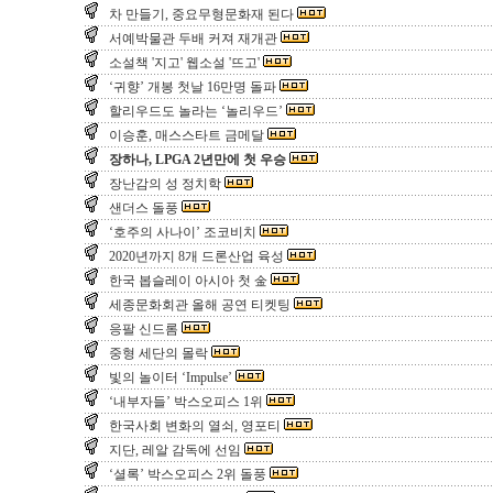
차 만들기, 중요무형문화재 된다
서예박물관 두배 커져 재개관
소설책 '지고' 웹소설 '뜨고'
‘귀향’ 개봉 첫날 16만명 돌파
할리우드도 놀라는 ‘놀리우드’
이승훈, 매스스타트 금메달
장하나, LPGA 2년만에 첫 우승
장난감의 성 정치학
샌더스 돌풍
‘호주의 사나이’ 조코비치
2020년까지 8개 드론산업 육성
한국 봅슬레이 아시아 첫 金
세종문화회관 올해 공연 티켓팅
응팔 신드롬
중형 세단의 몰락
빛의 놀이터 ‘Impulse’
‘내부자들’ 박스오피스 1위
한국사회 변화의 열쇠, 영포티
지단, 레알 감독에 선임
‘셜록’ 박스오피스 2위 돌풍