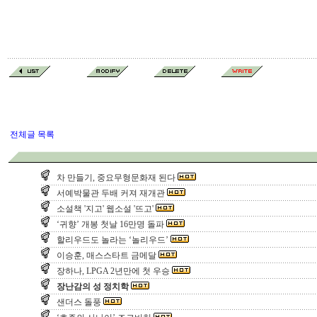
전체글 목록
차 만들기, 중요무형문화재 된다
서예박물관 두배 커져 재개관
소설책 '지고' 웹소설 '뜨고'
‘귀향’ 개봉 첫날 16만명 돌파
할리우드도 놀라는 ‘놀리우드’
이승훈, 매스스타트 금메달
장하나, LPGA 2년만에 첫 우승
장난감의 성 정치학
샌더스 돌풍