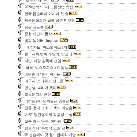
‘호주의 사나이’ 조코비치
2020년까지 8개 드론산업 육성
한국 봅슬레이 아시아 첫 金
세종문화회관 올해 공연 티켓팅
응팔 신드롬
중형 세단의 몰락
빛의 놀이터 ‘Impulse’
‘내부자들’ 박스오피스 1위
한국사회 변화의 열쇠, 영포티
지단, 레알 감독에 선임
‘셜록’ 박스오피스 2위 돌풍
38년만에 ‘슈퍼 럭키문’
미국서 '스타워즈 신드롬'
연습생, 빅리거 됐다
교보문고의 변신
리히텐슈타인박물관 명품전
전통·현대 조화 ３색의 예술혼
'사도' 탈린영화제 작품상 수상
실속 있는 ‘공예 한마당’
켄트리지 ‘주변적 고찰’전
韓 봅슬레이 첫 월드컵대회 메달