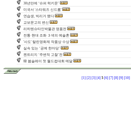
38년만에 ‘슈퍼 럭키문’
미국서 '스타워즈 신드롬'
연습생, 빅리거 됐다
교보문고의 변신
리히텐슈타인박물관 명품전
전통·현대 조화 ３색의 예술혼
'사도' 탈린영화제 작품상 수상
실속 있는 ‘공예 한마당’
켄트리지 ‘주변적 고찰’전
韓 봅슬레이 첫 월드컵대회 메달
[1]
[2]
[3]
[4]
5
[6]
[7]
[8]
[9]
[10]