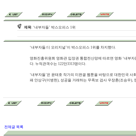
제목
: ‘내부자들’ 박스오피스 1위
‘내부자들:디 오리지널’이 박스오피스 1위를 차지했다.
영화진흥위원회 영화관 입장권 통합전산망에 따르면 영화 ‘내부자들:
다. 누적관객수는 122만3313명이다.
‘내부자들’은 윤태호 작가의 미완결 웹툰을 바탕으로 대한민국 사회
패 안상구(이병헌), 성공을 거래하는 무족보 검사 우장훈(조승우),
전체글 목록