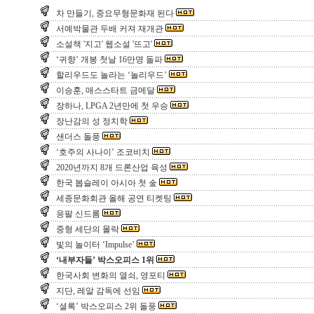
차 만들기, 중요무형문화재 된다
서예박물관 두배 커져 재개관
소설책 '지고' 웹소설 '뜨고'
‘귀향’ 개봉 첫날 16만명 돌파
할리우드도 놀라는 ‘놀리우드’
이승훈, 매스스타트 금메달
장하나, LPGA 2년만에 첫 우승
장난감의 성 정치학
샌더스 돌풍
‘호주의 사나이’ 조코비치
2020년까지 8개 드론산업 육성
한국 봅슬레이 아시아 첫 金
세종문화회관 올해 공연 티켓팅
응팔 신드롬
중형 세단의 몰락
빛의 놀이터 ‘Impulse’
‘내부자들’ 박스오피스 1위
한국사회 변화의 열쇠, 영포티
지단, 레알 감독에 선임
‘셜록’ 박스오피스 2위 돌풍