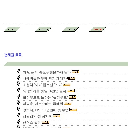
전체글 목록
차 만들기, 중요무형문화재 된다
서예박물관 두배 커져 재개관
소설책 '지고' 웹소설 '뜨고'
‘귀향’ 개봉 첫날 16만명 돌파
할리우드도 놀라는 ‘놀리우드’
이승훈, 매스스타트 금메달
장하나, LPGA 2년만에 첫 우승
장난감의 성 정치학
샌더스 돌풍