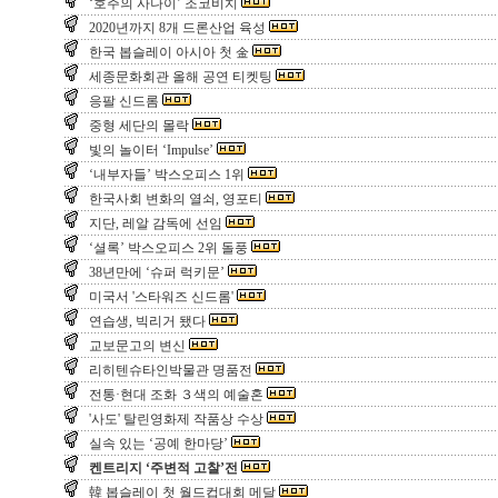
‘호주의 사나이’ 조코비치
2020년까지 8개 드론산업 육성
한국 봅슬레이 아시아 첫 金
세종문화회관 올해 공연 티켓팅
응팔 신드롬
중형 세단의 몰락
빛의 놀이터 ‘Impulse’
‘내부자들’ 박스오피스 1위
한국사회 변화의 열쇠, 영포티
지단, 레알 감독에 선임
‘셜록’ 박스오피스 2위 돌풍
38년만에 ‘슈퍼 럭키문’
미국서 '스타워즈 신드롬'
연습생, 빅리거 됐다
교보문고의 변신
리히텐슈타인박물관 명품전
전통·현대 조화 ３색의 예술혼
'사도' 탈린영화제 작품상 수상
실속 있는 ‘공예 한마당’
켄트리지 ‘주변적 고찰’전
韓 봅슬레이 첫 월드컵대회 메달