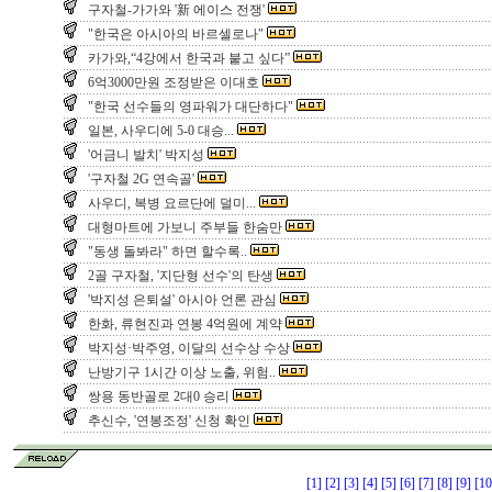
구자철-가가와 '新 에이스 전쟁'
"한국은 아시아의 바르셀로나"
카가와,“4강에서 한국과 붙고 싶다”
6억3000만원 조정받은 이대호
"한국 선수들의 영파워가 대단하다"
일본, 사우디에 5-0 대승...
'어금니 발치' 박지성
'구자철 2G 연속골'
사우디, 복병 요르단에 덜미...
대형마트에 가보니 주부들 한숨만
"동생 돌봐라" 하면 할수록..
2골 구자철, '지단형 선수'의 탄생
'박지성 은퇴설' 아시아 언론 관심
한화, 류현진과 연봉 4억원에 계약
박지성·박주영, 이달의 선수상 수상
난방기구 1시간 이상 노출, 위험..
쌍용 동반골로 2대0 승리
추신수, '연봉조정' 신청 확인
[1]
[2]
[3]
[4]
[5]
[6]
[7]
[8]
[9]
[10