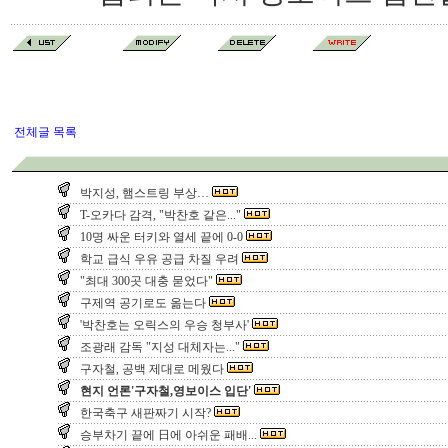
전체글 목록
박지성, 햄스트링 부상…
T-오카다 감격, "박찬호 같은..."
10명 싸운 터키와 열세 끝에 0-0
학교 급식 우유 공급 차질 우려
"최대 300곳 대충 묻었다"
구제역 공기로도 옮는다
'박찬호는 오릭스의 우승 청부사'
조광래 감독 "지성 대체자는..."
구자철, 공백 제대로 메웠다
현지 언론'구자철,영보이스 입단'
한국축구 새판짜기 시작?
승부차기 끝에 日에 아쉬운 패배...