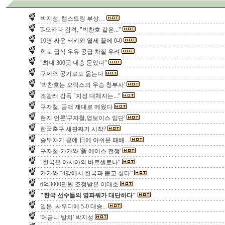
박지성, 햄스트링 부상…
T-오카다 감격, "박찬호 같은..."
10명 싸운 터키와 열세 끝에 0-0
학교 급식 우유 공급 차질 우려
"최대 300곳 대충 묻었다"
구제역 공기로도 옮는다
'박찬호는 오릭스의 우승 청부사'
조광래 감독 "지성 대체자는..."
구자철, 공백 제대로 메웠다
현지 언론'구자철,영보이스 입단'
한국축구 새판짜기 시작?
승부차기 끝에 日에 아쉬운 패배...
구자철-가가와 '新 에이스 전쟁'
"한국은 아시아의 바르셀로나"
카가와,“4강에서 한국과 붙고 싶다”
6억3000만원 조정받은 이대호
"한국 선수들의 영파워가 대단하다"
일본, 사우디에 5-0 대승...
'어금니 발치' 박지성