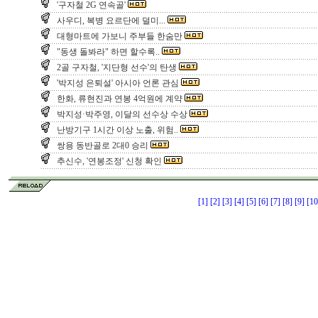
'구자철 2G 연속골'
사우디, 복병 요르단에 덜미...
대형마트에 가보니 주부들 한숨만
"동생 돌봐라" 하면 할수록..
2골 구자철, '지단형 선수'의 탄생
'박지성 은퇴설' 아시아 언론 관심
한화, 류현진과 연봉 4억원에 계약
박지성·박주영, 이달의 선수상 수상
난방기구 1시간 이상 노출, 위험..
쌍용 동반골로 2대0 승리
추신수, '연봉조정' 신청 확인
[1]
[2]
[3]
[4]
[5]
[6]
[7]
[8]
[9]
[10