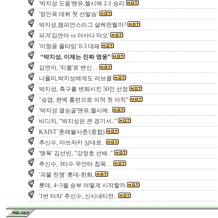
'박지성 도움'맨유,첼시에 2-1 승리
'정인욱 데뷔 첫 선발승'
박지성,챔피언스리그 샬케전뛸까?
피겨'김연아 vs 아사다 마오'
'이청용 풀타임' 0-3 대패
“박지성, 이제는 진짜 영웅”
김연아, '지젤'로 변신…
나폴리,박지성에게도 러브콜
박지성, 축구를 변화시킨 50인 선정
"승엽, 완벽 홈런으로 이적 첫 아치"
'박지성 결승골'맨유,첼시에..
비디치, “박지성은 큰 경기서..”
KAIST '춘래불사춘'(종합)
추신수, 마쓰자카 상대로..
'맹폭' 김선빈, "강정호 선배.."
추신수, 3타수 무안타 침묵…
'괴물 전쟁' 롯데-한화,
롯데, 4~5월 승부 어떻게 시작할까
'1번 타자' 추신수, 신시내티전..