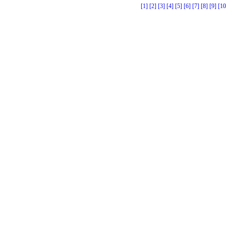
[1]
[2]
[3]
[4]
[5]
[6]
[7]
[8]
[9]
[10