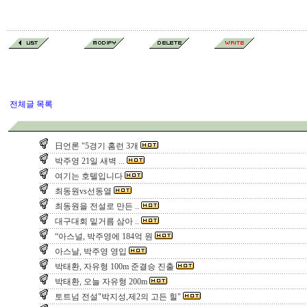
전체글 목록
日언론 "5경기 홈런 3개
박주영 21일 새벽 ...
여기는 호텔입니다
최동원vs선동열
최동원을 전설로 만든 ..
대구대회 밑거름 삼아 ..
“아스널, 박주영에 184억 원
아스날, 박주영 영입
박태환, 자유형 100m 준결승 진출
박태환, 오늘 자유형 200m
토트넘 전설"박지성,제2의 고든 힐"