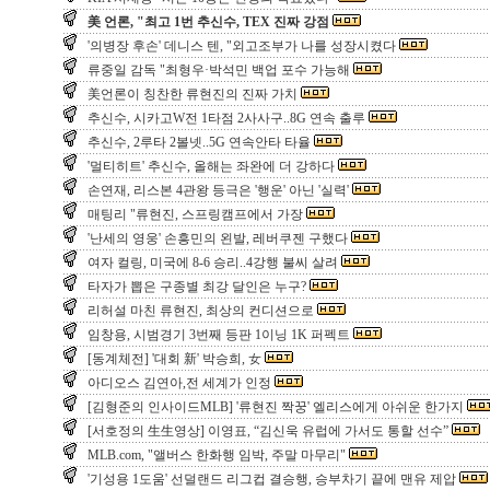
美 언론, "최고 1번 추신수, TEX 진짜 강점
'의병장 후손' 데니스 텐, "외고조부가 나를 성장시켰다
류중일 감독 "최형우·박석민 백업 포수 가능해
美언론이 칭찬한 류현진의 진짜 가치
추신수, 시카고W전 1타점 2사사구..8G 연속 출루
추신수, 2루타 2볼넷..5G 연속안타 타율
'멀티히트' 추신수, 올해는 좌완에 더 강하다
손연재, 리스본 4관왕 등극은 '행운' 아닌 '실력'
매팅리 "류현진, 스프링캠프에서 가장
'난세의 영웅' 손흥민의 왼발, 레버쿠젠 구했다
여자 컬링, 미국에 8-6 승리..4강행 불씨 살려
타자가 뽑은 구종별 최강 달인은 누구?
리허설 마친 류현진, 최상의 컨디션으로
임창용, 시범경기 3번째 등판 1이닝 1K 퍼펙트
[동계체전] '대회 新' 박승희, 女
아디오스 김연아,전 세계가 인정
[김형준의 인사이드MLB] '류현진 짝꿍' 엘리스에게 아쉬운 한가지
[서호정의 生生영상] 이영표, “김신욱 유럽에 가서도 통할 선수”
MLB.com, "앨버스 한화행 임박, 주말 마무리"
'기성용 1도움' 선덜랜드 리그컵 결승행, 승부차기 끝에 맨유 제압