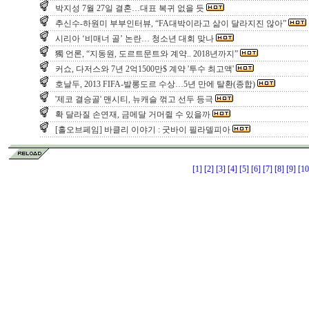
박지성 7월 27일 결혼…대표 복귀 없을 듯
추신수-하원미 부부인터뷰, “FA대박이라고 삶이 달라지진 않아”
시리아 ‘비매너 골’ 논란… 청소년 대회 맞나
獨 언론, “지동원, 도르트문트와 계약.. 2018년까지”
커쇼, 다저스와 7년 2억1500만$ 계약 '투수 최고액'
호날두, 2013 FIFA-발롱도르 수상…5년 만에 탈환(종합)
'제코 결승골' 맨시티, 뉴캐슬 꺾고 선두 등극
확 달라질 손연재, 금메달 거머쥘 수 있을까
[홀오브페임] 바클리 이야기 : 굿바이 필라델피아
[1]
[2]
[3]
[4]
[5]
[6]
[7]
[8]
[9]
[10