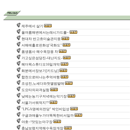
제주에서 살기
올여름해변에서는래시가드를~
현대차 반고흐미술관지원
서해에홀로핀화성'국화도"
폼생폼사 해수욕장용 차
가고싶은섬당진-대난지도-
헤더윅스튜디오16일개막
화분에서장보기[키드닝]
합천으로떠나는추억여행
조성진,노세다와첫앨범발매
도요타의파격실험
낮에는농기구저녁에는악기장
서울가서뭐먹지??
"LPGA명예의전당" 박인비입성
구글과애플누가더똑똑한비서일까
야호~!맛있는야구장
충남보령지역해수욕장개장