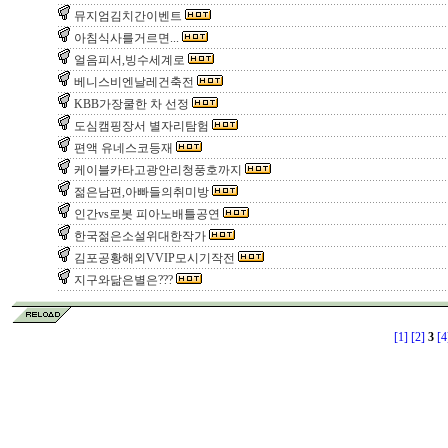
뮤지엄김치간이벤트
아침식사를거르면...
얼음피서,빙수세계로
베니스비엔날레건축전
KBB가장쿨한 차 선정
도심캠핑장서 별자리탐험
편액 유네스코등재
케이블카타고광안리청풍호까지
젊은남편,아빠들의취미방
인간vs로봇 피아노배틀공연
한국젊은소설위대한작가
김포공황해외VVIP모시기작전
지구와닮은별은???
[1]
[2]
3
[4