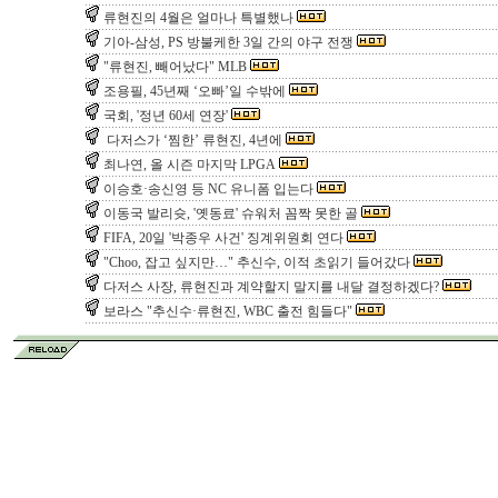
류현진의 4월은 얼마나 특별했나
기아-삼성, PS 방불케한 3일 간의 야구 전쟁
"류현진, 빼어났다" MLB
조용필, 45년째 ‘오빠’일 수밖에
국회, '정년 60세 연장'
다저스가 ‘찜한’ 류현진, 4년에
최나연, 올 시즌 마지막 LPGA
이승호·송신영 등 NC 유니폼 입는다
이동국 발리슛, '옛동료' 슈워처 꼼짝 못한 골
FIFA, 20일 '박종우 사건' 징계위원회 연다
"Choo, 잡고 싶지만…" 추신수, 이적 초읽기 들어갔다
다저스 사장, 류현진과 계약할지 말지를 내달 결정하겠다?
보라스 "추신수·류현진, WBC 출전 힘들다"