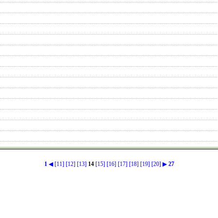
1
◀
[11]
[12]
[13]
14
[15]
[16]
[17]
[18]
[19]
[20]
▶
27