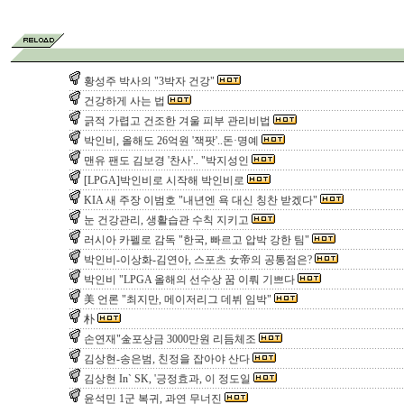
황성주 박사의 "3박자 건강"
건강하게 사는 법
긁적 가렵고 건조한 겨울 피부 관리비법
박인비, 올해도 26억원 '잭팟'..돈·명예
맨유 팬도 김보경 '찬사'.. "박지성인
[LPGA]박인비로 시작해 박인비로
KIA 새 주장 이범호 "내년엔 욕 대신 칭찬 받겠다"
눈 건강관리, 생활습관 수칙 지키고
러시아 카펠로 감독 "한국, 빠르고 압박 강한 팀"
박인비-이상화-김연아, 스포츠 女帝의 공통점은?
박인비 "LPGA 올해의 선수상 꿈 이뤄 기쁘다
美 언론 "최지만, 메이저리그 데뷔 임박"
朴
손연재"金포상금 3000만원 리듬체조
김상현-송은범, 친정을 잡아야 산다
김상현 In` SK, '긍정효과, 이 정도일
윤석민 1군 복귀, 과연 무너진