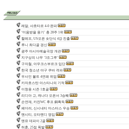
레알, 샤흐타르 4-0 완파
‘미움받을 용기’ 총 28주 1위
할레프, US오픈 女단식 4강 진출
루니 최다골 경신
광주 아시아예술극장 개관
지구상의 나무 ‘3조그루’
구자철, 아우크스부르크 입단
한국 청소년 야구 쿠바 격파
우사인 볼트 4연패 위업
카자흐스탄 아스타나의 기적
이청용 시즌 1호골
리디아 고, 캐나다 오픈서 3승째
손연재, 카잔WC 후프 銅획득
페더러, 신시내티 마스터스 우승
맨시티, 오타멘디 영입
맨유 데파이 2골
허훈, 25점 폭발