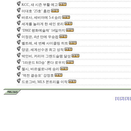
KCC, 새 시즌 부활 예고
이대호 ‘25호’ 홈런
바르사, 세비야에 5-4 승리
세계를 놀라게 한 셰인 로리
‘DMZ 평화예술제’ 14일까지
이정은, 4년 만에 우승컵
벨트레, 세 번째 사이클링 히트
양궁, 세계선수권 최고 성적
박인비, 커리어 그랜드슬램 달성
‘1라운드 KO승’ 론다 로우지
첼시, 바르셀로나에 승리
‘역전 결승포’ 강정호
드로그바, MLS 몬트리올 이적
[1]
[2]
[3]