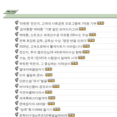
'따뜻한' 전인지, 고려대 사회공헌 프로그램에 1억원 기부
'금의환향' 박태환 "기쁜 일만 보여드리고파
박태환, 쇼트코스 세계선수권 자유형 200ｍ도 우승
전북 최강희 감독, 감독상 수상..'명장 반열 오르다'
2020년, 고속도로에서 톨게이트가 사라집니다
전인지, 투어 챔피언십1R 4위최저타수상 향해
수능, 전국 1천183개 시험장서 일제히 시작
짜릿한 역전극, 그 중심에는 이재성이
열대야에꿀잠자기
리우 올림픽 준비~
단편소설"유서"발굴
바다대신좀비-공포피서
자연속클래식피서
세계록페스티발개막
문예잡지의 새바람~
"방콕"휴가100배 즐기기
문학야구장x(주)SAD폭염날려버려