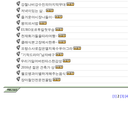
강철나비강수진의마지막무대
저녁이있는 삶...
즐거운야시장나들이~
왕의피서법
EURO포르투칼첫우승
천재화가들을따라여행~
클래식본고장에서한류~
프랑스사로잡은멸치육수푸아그라
"기적드라마"남자배구
우리가잃어버린따스한감성
2016년 젊은 건축가 상
월요병과이별하게해주는음식
장마철안전운전꿀팁
[1]
2
[3]
[4