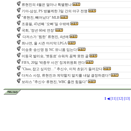
류현진의 4월은 얼마나 특별했나
기아-삼성, PS 방불케한 3일 간의 야구 전쟁
"류현진, 빼어났다" MLB
조용필, 45년째 ‘오빠’일 수밖에
국회, '정년 60세 연장'
다저스가 ‘찜한’ 류현진, 4년에
최나연, 올 시즌 마지막 LPGA
이승호·송신영 등 NC 유니폼 입는다
이동국 발리슛, '옛동료' 슈워처 꼼짝 못한 골
FIFA, 20일 '박종우 사건' 징계위원회 연다
"Choo, 잡고 싶지만…" 추신수, 이적 초읽기 들어갔다
다저스 사장, 류현진과 계약할지 말지를 내달 결정하겠다?
보라스 "추신수·류현진, WBC 출전 힘들다"
1
◀
[11]
[12]
[13]