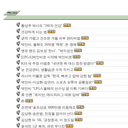
황성주 박사의 "3박자 건강"
건강하게 사는 법
긁적 가렵고 건조한 겨울 피부 관리비법
박인비, 올해도 26억원 '잭팟'..돈·명예
맨유 팬도 김보경 '찬사'.. "박지성인
[LPGA]박인비로 시작해 박인비로
KIA 새 주장 이범호 "내년엔 욕 대신 칭찬 받겠다"
눈 건강관리, 생활습관 수칙 지키고
러시아 카펠로 감독 "한국, 빠르고 압박 강한 팀"
박인비-이상화-김연아, 스포츠 女帝의 공통점은?
박인비 "LPGA 올해의 선수상 꿈 이뤄 기쁘다
美 언론 "최지만, 메이저리그 데뷔 임박"
朴
손연재"金포상금 3000만원 리듬체조
김상현-송은범, 친정을 잡아야 산다
김상현 In` SK, '긍정효과, 이 정도일
윤석민 1군 복귀, 과연 무너진